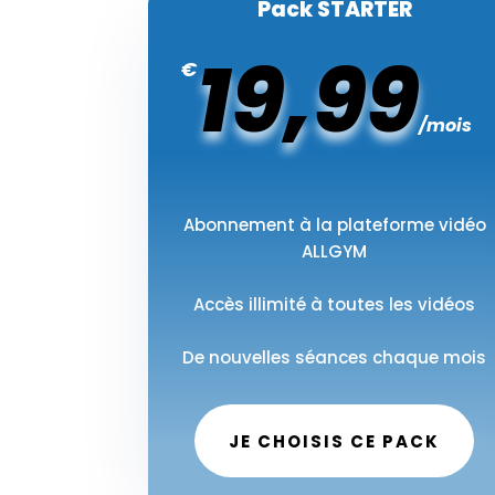
Pack STARTER
19,99
€
/
mois
Abonnement à la plateforme vidéo
ALLGYM
Accès illimité à toutes les vidéos
De nouvelles séances chaque mois
JE CHOISIS CE PACK