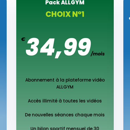
Pack ALLGYM
CHOIX N°1
34,99
€
/
mois
Abonnement à la plateforme vidéo
ALLGYM
Accès illimité à toutes les vidéos
De nouvelles séances chaque mois
Un bilan sportif mensuel de 30