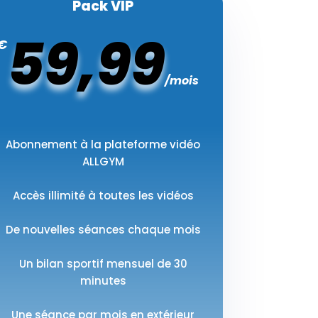
Pack VIP
59,99
€
/
mois
Abonnement à la plateforme vidéo
ALLGYM
Accès illimité à toutes les vidéos
De nouvelles séances chaque mois
Un bilan sportif mensuel de 30
minutes
Une séance par mois en extérieur